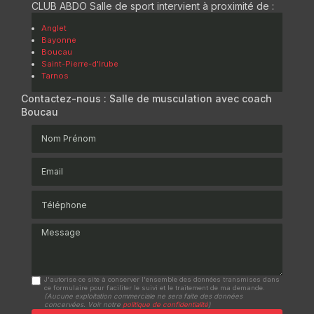
CLUB ABDO Salle de sport intervient à proximité de :
Anglet
Bayonne
Boucau
Saint-Pierre-d'Irube
Tarnos
Contactez-nous : Salle de musculation avec coach
Boucau
Nom Prénom
Email
Téléphone
Message
J'autorise ce site à conserver l'ensemble des données transmises dans
ce formulaire pour faciliter le suivi et le traitement de ma demande.
(Aucune exploitation commerciale ne sera faite des données
concervées. Voir notre
politique de confidentialité
)