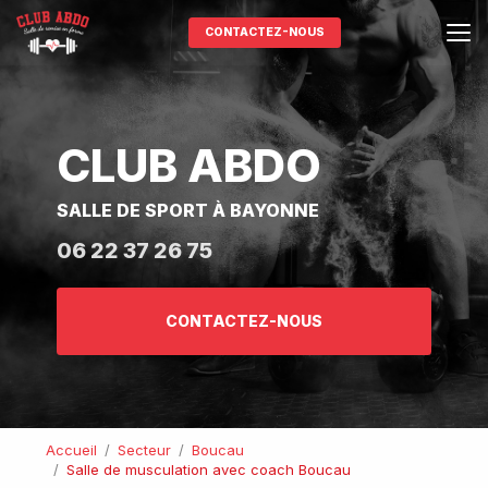
Aller
au
CONTACTEZ-NOUS
contenu
principal
CLUB ABDO
SALLE DE SPORT À BAYONNE
06 22 37 26 75
CONTACTEZ-NOUS
Accueil
Secteur
Boucau
Salle de musculation avec coach Boucau