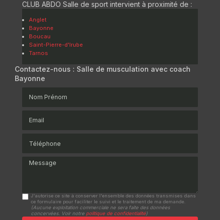
CLUB ABDO Salle de sport intervient à proximité de :
Anglet
Bayonne
Boucau
Saint-Pierre-d'Irube
Tarnos
Contactez-nous : Salle de musculation avec coach
Bayonne
Nom Prénom
Email
Téléphone
Message
J'autorise ce site à conserver l'ensemble des données transmises dans
ce formulaire pour faciliter le suivi et le traitement de ma demande.
(Aucune exploitation commerciale ne sera faite des données
concervées. Voir notre
politique de confidentialité
)