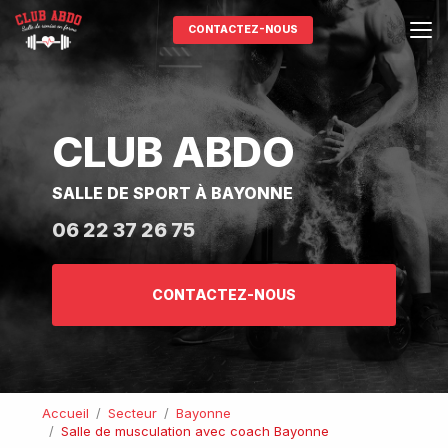
Aller
au
CONTACTEZ-NOUS
contenu
principal
CLUB ABDO
SALLE DE SPORT À BAYONNE
06 22 37 26 75
CONTACTEZ-NOUS
Accueil
Secteur
Bayonne
Salle de musculation avec coach Bayonne