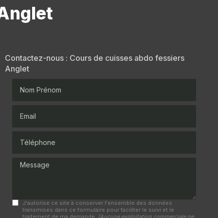
 Anglet
Contactez-nous : Cours de cuisses abdo fessiers
Anglet
Nom Prénom
Email
Téléphone
Message
J'autorise ce site à conserver l'ensemble des données
transmises dans ce formulaire pour faciliter le suivi et le
traitement de ma demande.
(Aucune exploitation commerciale ne