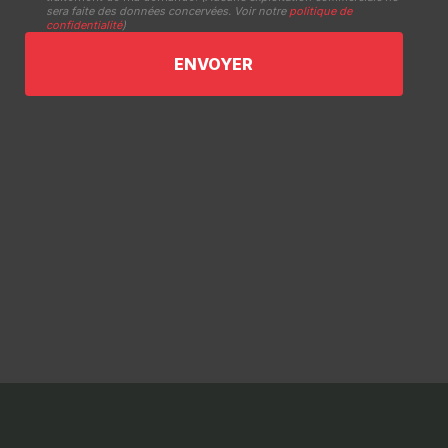
sera faite des données concervées. Voir notre
politique de
confidentialité
)