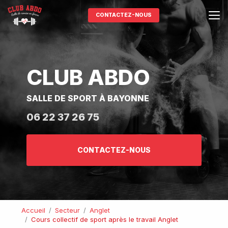
Aller
au
CONTACTEZ-NOUS
contenu
principal
CLUB ABDO
SALLE DE SPORT À BAYONNE
06 22 37 26 75
CONTACTEZ-NOUS
Accueil
Secteur
Anglet
Cours collectif de sport après le travail Anglet