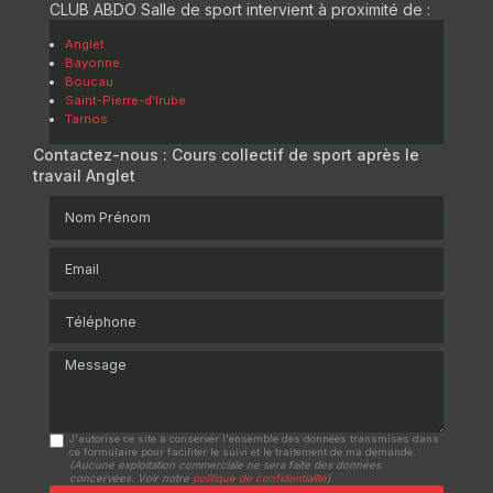
CLUB ABDO Salle de sport intervient à proximité de :
Anglet
Bayonne
Boucau
Saint-Pierre-d'Irube
Tarnos
Contactez-nous : Cours collectif de sport après le
travail Anglet
Nom Prénom
Email
Téléphone
Message
J'autorise ce site à conserver l'ensemble des données transmises dans
ce formulaire pour faciliter le suivi et le traitement de ma demande.
(Aucune exploitation commerciale ne sera faite des données
concervées. Voir notre
politique de confidentialité
)