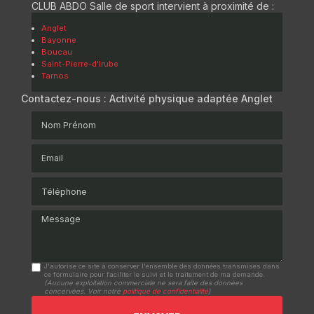
CLUB ABDO Salle de sport intervient à proximité de :
Anglet
Bayonne
Boucau
Saint-Pierre-d'Irube
Tarnos
Contactez-nous : Activité physique adaptée Anglet
Nom Prénom
Email
Téléphone
Message
J'autorise ce site à conserver l'ensemble des données transmises dans
ce formulaire pour faciliter le suivi et le traitement de ma demande.
(Aucune exploitation commerciale ne sera faite des données
concervées. Voir notre
politique de confidentialité
)