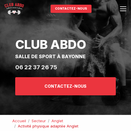
Aller
au
CONTACTEZ-NOUS
contenu
principal
CLUB ABDO
SALLE DE SPORT À BAYONNE
06 22 37 26 75
CONTACTEZ-NOUS
Accueil
Secteur
Anglet
Activité physique adaptée Anglet