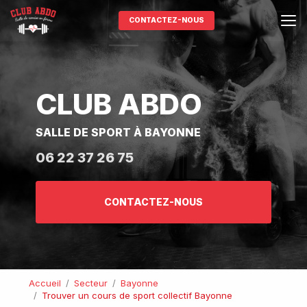
Aller
au
CONTACTEZ-NOUS
contenu
principal
CLUB ABDO
SALLE DE SPORT À BAYONNE
06 22 37 26 75
CONTACTEZ-NOUS
Accueil
Secteur
Bayonne
Trouver un cours de sport collectif Bayonne