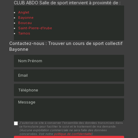
CLUB ABDO Salle de sport intervient à proximité de :
Anglet
Bayonne
Boucau
Saint-Pierre-d'Irube
Tarnos
Contactez-nous : Trouver un cours de sport collectif
Bayonne
Nom Prénom
Email
Téléphone
Message
J'autorise ce site à conserver l'ensemble des données transmises dans
ce formulaire pour faciliter le suivi et le traitement de ma demande.
(Aucune exploitation commerciale ne sera faite des données
concervées. Voir notre
politique de confidentialité
)