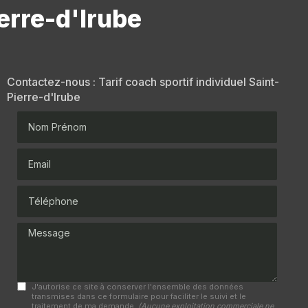
ierre-d'Irube
Contactez-nous : Tarif coach sportif individuel Saint-
Pierre-d'Irube
Nom Prénom
Email
Téléphone
Message
J'autorise ce site à conserver l'ensemble des données
transmises dans ce formulaire pour faciliter le suivi et le
traitement de ma demande.
(Aucune exploitation commerciale ne