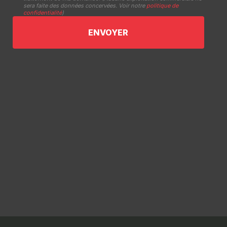
sera faite des données concervées. Voir notre
politique de
confidentialité
)