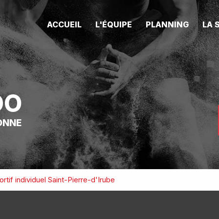
ACCUEIL
L'ÉQUIPE
PLANNING
LA 
DO
ONNE
rtif individuel Saint-Pierre-d'Irube