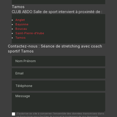
Tarnos
CLUB ABDO Salle de sport intervient à proximité de :
Anglet
Bayonne
Boucau
Saint-Pierre-d'Irube
Tarnos
Contactez-nous : Séance de stretching avec coach
sportif Tarnos
Nom Prénom
Email
Téléphone
Message
J'autorise ce site à conserver l'ensemble des données transmises dans
ce formulaire pour faciliter le suivi et le traitement de ma demande.