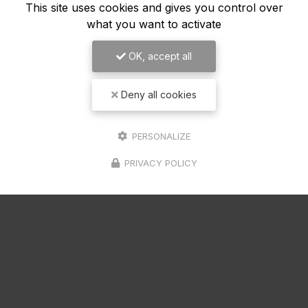
This site uses cookies and gives you control over
05/01/2024
what you want to activate
s collectifs à
Planning de janv
OK, accept all
Bonjour à tous, Avec un
propose son
planning de
enfin ! On vous attend 
à Bayonne.
Votre
salle de
plein de bonnes résolu
Deny all cookies
 met à votre disposition des
une agréable visite, si
ur : Cuisse /…
complément d…
PERSONALIZE
TOUTE L'ACTUALITÉ
TOU
PRIVACY POLICY