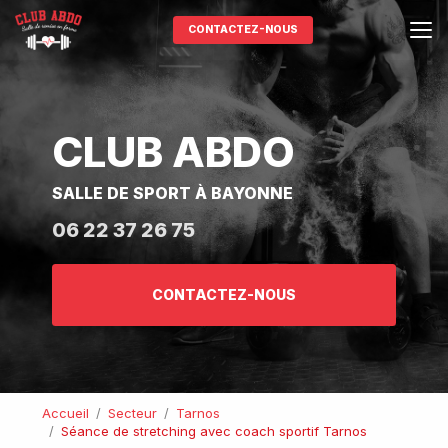
Aller
au
CONTACTEZ-NOUS
contenu
principal
CLUB ABDO
SALLE DE SPORT À BAYONNE
06 22 37 26 75
CONTACTEZ-NOUS
Accueil
Secteur
Tarnos
Séance de stretching avec coach sportif Tarnos