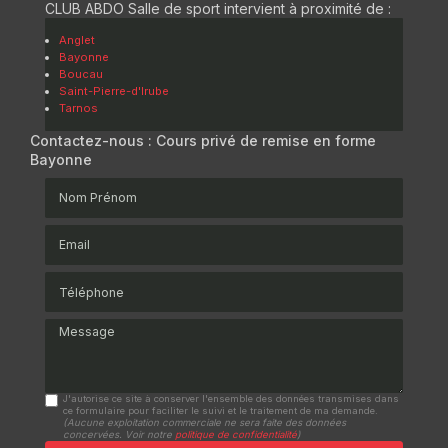
CLUB ABDO Salle de sport intervient à proximité de :
Anglet
Bayonne
Boucau
Saint-Pierre-d'Irube
Tarnos
Contactez-nous : Cours privé de remise en forme
Bayonne
Nom Prénom
Email
Téléphone
Message
J'autorise ce site à conserver l'ensemble des données transmises dans
ce formulaire pour faciliter le suivi et le traitement de ma demande.
(Aucune exploitation commerciale ne sera faite des données
concervées. Voir notre
politique de confidentialité
)