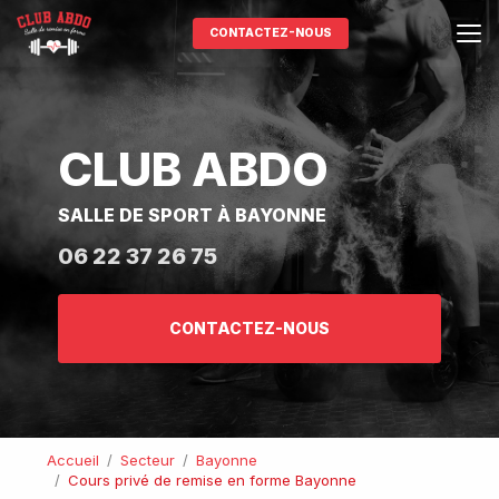
Aller
au
CONTACTEZ-NOUS
contenu
principal
CLUB ABDO
SALLE DE SPORT À BAYONNE
06 22 37 26 75
CONTACTEZ-NOUS
Accueil
Secteur
Bayonne
Cours privé de remise en forme Bayonne